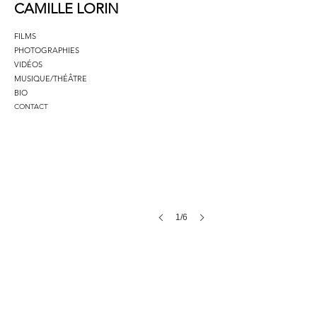
CAMILLE LORIN
FILMS
PHOTOGRAPHIES
VIDÉOS
MUSIQUE/THÉÂTRE
BIO
Les
CONTACT
condamnés
#1,
80x250cm
1/6